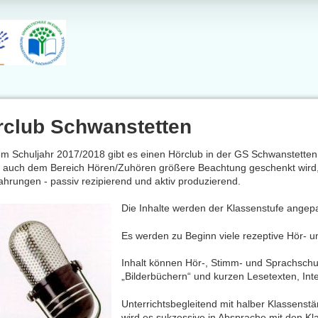
rclub Schwanstetten
em Schuljahr 2017/2018 gibt es einen Hörclub in der GS Schwanstett
 auch dem Bereich Hören/Zuhören größere Beachtung geschenkt wird, g
ahrungen - passiv rezipierend und aktiv produzierend.
Die Inhalte werden der Klassenstufe angepa
Es werden zu Beginn viele rezeptive Hör-
Inhalt können Hör-, Stimm- und Sprachsch
„Bilderbüchern“ und kurzen Lesetexten, Inte
Unterrichtsbegleitend mit halber Klassenst
wird es sukzessive in Absprache mit den Kl