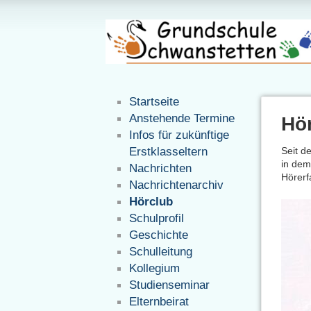
Startseite
Anstehende Termine
Hö
Infos für zukünftige
Erstklasseltern
Seit d
in dem
Nachrichten
Hörerf
Nachrichtenarchiv
Hörclub
Schulprofil
Geschichte
Schulleitung
Kollegium
Studienseminar
Elternbeirat