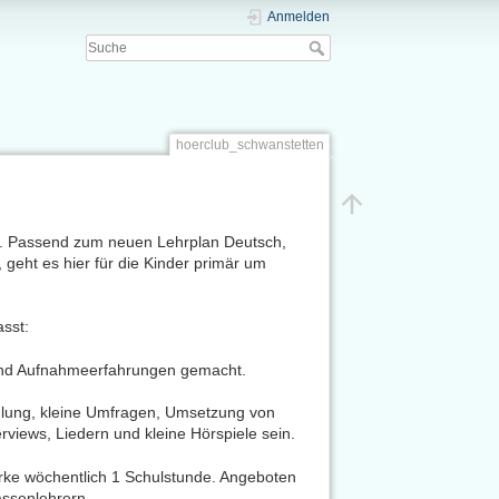
Anmelden
hoerclub_schwanstetten
en. Passend zum neuen Lehrplan Deutsch,
eht es hier für die Kinder primär um
sst:
 und Aufnahmeerfahrungen gemacht.
ulung, kleine Umfragen, Umsetzung von
rviews, Liedern und kleine Hörspiele sein.
ärke wöchentlich 1 Schulstunde. Angeboten
assenlehrern.