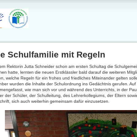
e Schulfamilie mit Regeln
m Rektorin Jutta Schneider schon am ersten Schultag die Schulgemein
chen hatte, lernten die neuen Erstklässler bald darauf die weiteren Mitg
en, welche Regeln für ein frohes und friedliches Miteinander gelten so
ber wurden die Inhalte der Schulordnung ins Gedächtnis gerufen. Auf v
engefasst, wie man sich vor und während des Unterrichts, in der Pause
ter der Schüler, der Schulleitung, des Lehrerkollegiums, der Eltern sowi
chrift, sich auch weiterhin gemeinsam dafür einzusetzen.