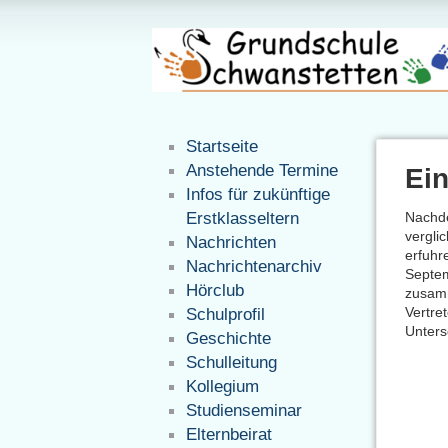
Startseite
Anstehende Termine
Ein
Infos für zukünftige
Erstklasseltern
Nachde
vergli
Nachrichten
erfuhr
Nachrichtenarchiv
Septem
Hörclub
zusamm
Vertre
Schulprofil
Unters
Geschichte
Schulleitung
Kollegium
Studienseminar
Elternbeirat