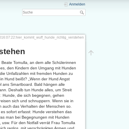
Anmelden
016:07:22:hier_kommt_wuff_hunde_richtig_verstehen
rstehen
n Beate Tomulla, an dem alle Schülerinnen
ar es, den Kindern den Umgang mit Hunden
 die Unfallzahlen mit fremden Hunden zu
 ein Hund beißt? „Wenn der Hund Angst
ol ans Smartboard. Bald hängen alle
nn. Deshalb tun Hunde alles, um Streit
n: Hunde, die sich begegnen, gehen
reisen sich und schnuppern. Wenn sie in
n auch das Verhalten der Menschen so.
es sofort erfasst: Hunde verstehen das
, was man bei Begegnungen mit Hunden
, usw. Für den Notfall verrät Frau Tomulla
 sich reglos, mit verschränkten Armen und