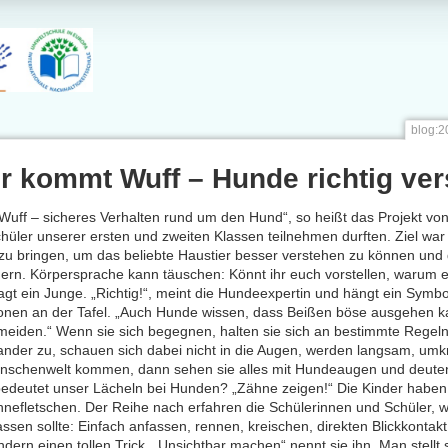
blog:2
r kommt Wuff – Hunde richtig ve
 Wuff – sicheres Verhalten rund um den Hund“, so heißt das Projekt vo
hüler unserer ersten und zweiten Klassen teilnehmen durften. Ziel w
zu bringen, um das beliebte Haustier besser verstehen zu können und
gern. Körpersprache kann täuschen: Könnt ihr euch vorstellen, warum
sagt ein Junge. „Richtig!“, meint die Hundeexpertin und hängt ein Symb
ionen an der Tafel. „Auch Hunde wissen, dass Beißen böse ausgehen ka
meiden.“ Wenn sie sich begegnen, halten sie sich an bestimmte Regel
ander zu, schauen sich dabei nicht in die Augen, werden langsam, umk
nschenwelt kommen, dann sehen sie alles mit Hundeaugen und deute
edeutet unser Lächeln bei Hunden? „Zähne zeigen!“ Die Kinder haben 
hnefletschen. Der Reihe nach erfahren die Schülerinnen und Schüler
assen sollte: Einfach anfassen, rennen, kreischen, direkten Blickkontakt
ndern einen tollen Trick. „Unsichtbar machen“ nennt sie ihn. Man stellt