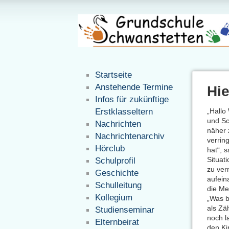
Startseite
Anstehende Termine
Hie
Infos für zukünftige
Erstklasseltern
„Hallo
und Sc
Nachrichten
näher 
Nachrichtenarchiv
verrin
Hörclub
hat“, 
Situat
Schulprofil
zu ver
Geschichte
aufein
Schulleitung
die Me
Kollegium
„Was b
als Zä
Studienseminar
noch l
Elternbeirat
den Ki