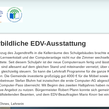
bildliche EDV-Ausstattung
nzug des Jugendtreffs in die Kellerräume des Schulgebäudes brachte es
Lernwerkstatt und der Computeranlage nicht nur die Zimmer wechselt
ttete. Seit diesem Schuljahr ist der neue Computerraum fertig und läs
 sind allesamt auf dem gleichen Stand und miteinander vernetzt; über 
 gleichzeitig steuern. So kann die Lehrkraft Programme für die ganze K
en. Die Gemeinde investierte großzügig gut 4000 € für die Möbel sowie
betreuer Stefan Bluhm hat inzwischen die erste Computer-AG abgesc
Computer-Pass überreicht. Mit Beginn des zweiten Halbjahres haben nu
tive Angebot zu nutzen. Bürgermeister Robert Pfann konnte sich gemei
ftsleitenden Beamten, und dem EDV-Beauftragten Mario Knorr bei ei
Ehnes, Lehrerin