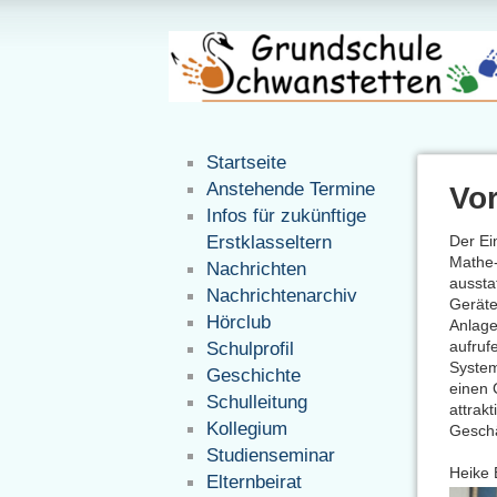
Startseite
Anstehende Termine
Vor
Infos für zukünftige
Erstklasseltern
Der Ei
Mathe-
Nachrichten
aussta
Nachrichtenarchiv
Geräte
Hörclub
Anlage
aufruf
Schulprofil
System
Geschichte
einen 
Schulleitung
attrak
Kollegium
Geschä
Studienseminar
Heike 
Elternbeirat