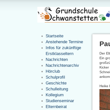
Startseite
Anstehende Termine
Pa
Infos für zukünftige
Erstklasseltern
Der El
Ein gr
Nachrichten
großzü
Nachrichtenarchiv
Kicker
Hörclub
Schnei
ankom
Schulprofil
Geschichte
Heike 
Schulleitung
Kollegium
Studienseminar
Elternbeirat