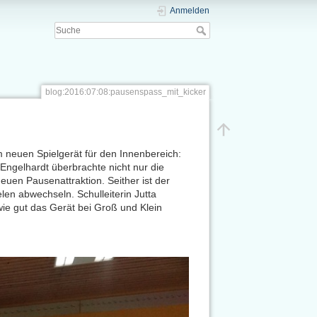
Anmelden
blog:2016:07:08:pausenspass_mit_kicker
m neuen Spielgerät für den Innenbereich:
 Engelhardt überbrachte nicht nur die
uen Pausenattraktion. Seither ist der
len abwechseln. Schulleiterin Jutta
ie gut das Gerät bei Groß und Klein